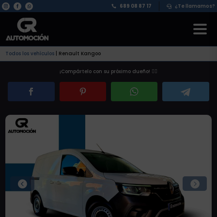
689 08 87 17
¿Te llamamos?


Todos los vehículos
|
Renault Kangoo
¡Compártelo con su próximo dueño! 👇🏽

