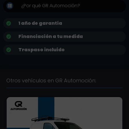
¿Por qué GR Automoción?

1 año de garantía

Financiación a tu medida

Traspaso incluido

Otros vehículos en GR Automoción: