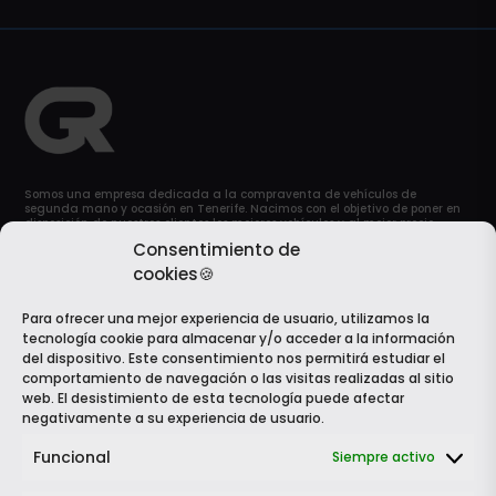
Somos una empresa dedicada a la compraventa de vehículos de
segunda mano y ocasión en Tenerife. Nacimos con el objetivo de poner en
disposición de nuestros clientes los mejores vehículos y al mejor precio
posible. Y por supuesto, sin descuidar ni un ápice la calidad.
Consentimiento de
cookies🍪
689 08 87 17
Para ofrecer una mejor experiencia de usuario, utilizamos la

tecnología cookie para almacenar y/o acceder a la información
del dispositivo. Este consentimiento nos permitirá estudiar el
comportamiento de navegación o las visitas realizadas al sitio
info@grautomocion.com

web. El desistimiento de esta tecnología puede afectar
negativamente a su experiencia de usuario.
Dirección:

Funcional
Siempre activo
Calle Alcalde García Ramos, 3, 38003, Santa Cruz de
Tenerife