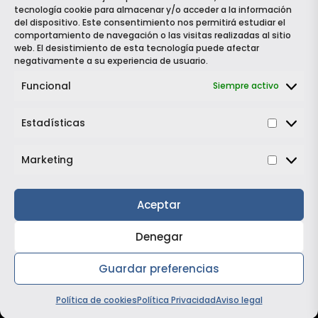
tecnología cookie para almacenar y/o acceder a la información
del dispositivo. Este consentimiento nos permitirá estudiar el
comportamiento de navegación o las visitas realizadas al sitio
info@grautomocion.com

web. El desistimiento de esta tecnología puede afectar
negativamente a su experiencia de usuario.
Dirección:

Funcional
Siempre activo
Calle Alcalde García Ramos, 3, 38003, Santa Cruz de
Tenerife
Estadísticas
Estadí
Horario de atención:
Lunes a viernes de 09:00 a 14:00 y 16:00 a 19:00
Marketing
Market
Síguenos en RRSS:
Aceptar
Denegar
Guardar preferencias
Política de Privacidad
|
Política de Cookies
|
Aviso Legal
¡Quiero este vehículo!

Política de cookies
Política Privacidad
Aviso legal
© Copyright2026
GR Automoción |
Diseñado por
Alejandro Tavío