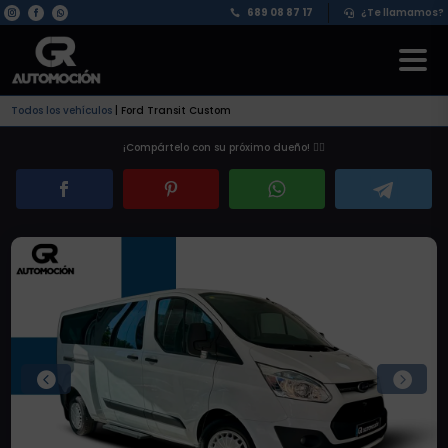
689 08 87 17
¿Te llamamos?


Todos los vehículos
|
Ford Transit Custom
¡Compártelo con su próximo dueño! 👇🏽

