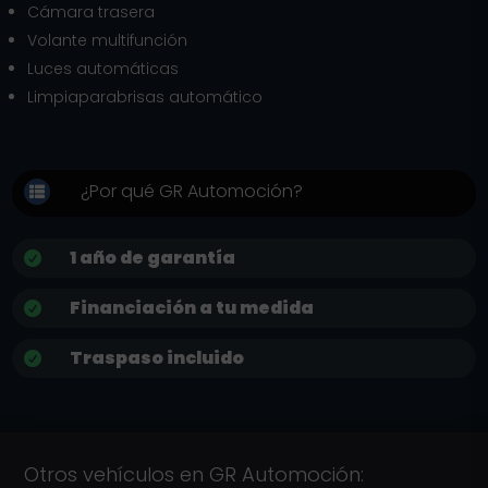
Cámara trasera
Volante multifunción
Luces automáticas
Limpiaparabrisas automático
¿Por qué GR Automoción?

1 año de garantía

Financiación a tu medida

Traspaso incluido

Otros vehículos en GR Automoción: