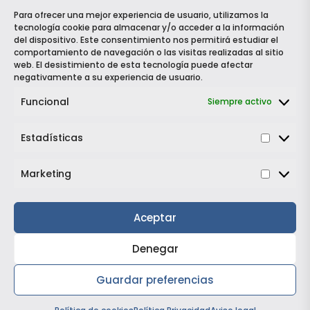
689 08 87 17
Para ofrecer una mejor experiencia de usuario, utilizamos la

tecnología cookie para almacenar y/o acceder a la información
del dispositivo. Este consentimiento nos permitirá estudiar el
comportamiento de navegación o las visitas realizadas al sitio
info@grautomocion.com

web. El desistimiento de esta tecnología puede afectar
negativamente a su experiencia de usuario.
Dirección:

Funcional
Siempre activo
Calle Alcalde García Ramos, 3, 38003, Santa Cruz de
Tenerife
Estadísticas
Estadí
Horario de atención:
Lunes a viernes de 09:00 a 14:00 y 16:00 a 19:00
Marketing
Market
Síguenos en RRSS:
Aceptar
Denegar
Guardar preferencias
Política de Privacidad
|
Política de Cookies
|
Aviso Legal
¡Quiero este vehículo!
