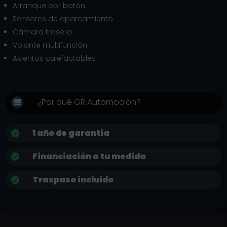
Arranque por botón
Sensores de aparcamiento
Cámara trasera
Volante multifunción
Asientos calefactables
¿Por qué GR Automoción?

1 año de garantía

Financiación a tu medida

Traspaso incluido
