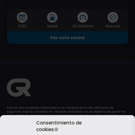
2022
Diesel
34.000Kms
Manual
Ver este coche
Somos una empresa dedicada a la compraventa de vehículos de
segunda mano y ocasión en Tenerife. Nacimos con el objetivo de poner en
disposición de nuestros clientes los mejores vehículos y al mejor precio
posible. Y por supuesto, sin descuidar ni un ápice la calidad.
Consentimiento de
cookies🍪