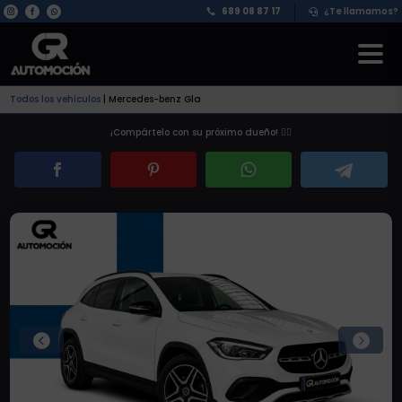
689 08 87 17
¿Te llamamos?


Todos los vehículos
|
Mercedes-benz Gla
¡Compártelo con su próximo dueño! 👇🏽

