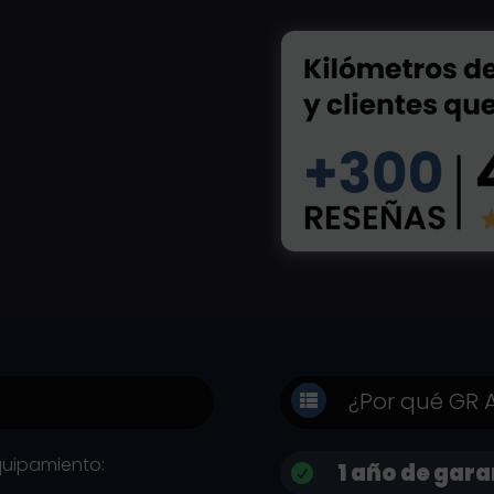
¿Por qué GR

quipamiento:
1 año de gara
