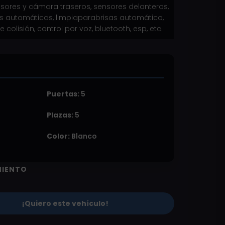
sensores y cámara traseros, sensores delanteros,
ces automáticas, limpiaparabrisas automático,
 colisión, control por voz, bluetooth, esp, etc.
Puertas:
5
Plazas:
5
Color:
Blanco
MIENTO
¡Quiero este vehículo!