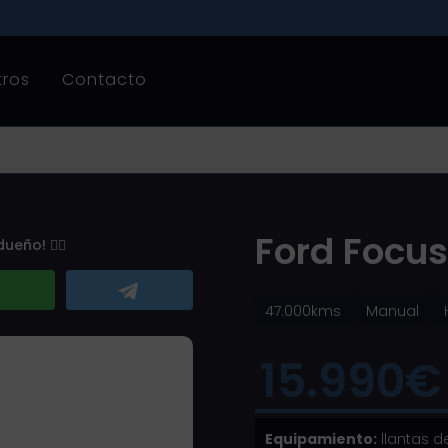
tros
Contacto
Ford Focu
eño! 👇🏽
47.000kms
Manual
15.990€
Equipamiento:
llantas d