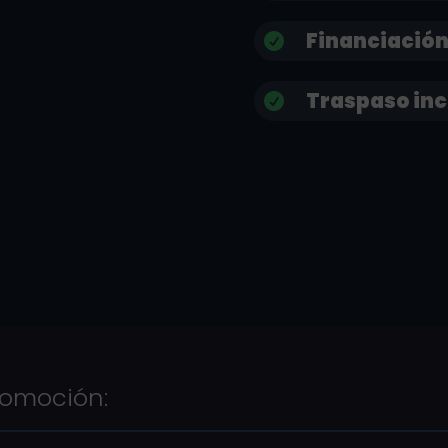
Financiación

Traspaso inc

tomoción: