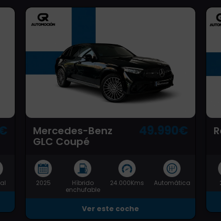
0€
49.990€
Mercedes-Benz
R
GLC Coupé
al
2025
Híbrido
24.000Kms
Automática
enchufable
Ver este coche