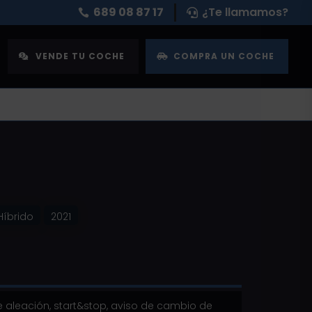
689 08 87 17
¿Te llamamos?


VENDE TU COCHE
COMPRA UN COCHE
s
Híbrido
2021
e aleación, start&stop, aviso de cambio de