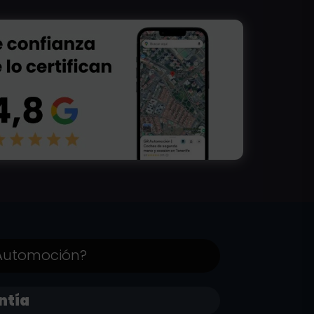
 Automoción?
ntía